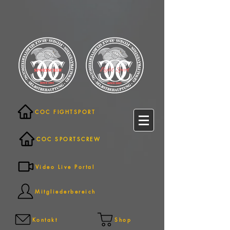
COC FIGHTSPORT
COC SPORTSCREW
Video Live Portal
Mitgliederbereich
Kontakt
Shop