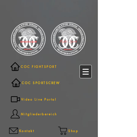
COC FIGHTSPORT
COC SPORTSCREW
Video Live Portal
Mitgliederbereich
Kontakt
Shop