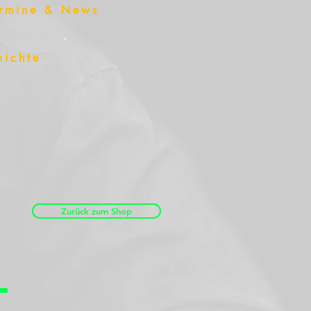
rmine & News
hichte
Zurück zum Shop