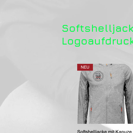
Softshelljac
Logoaufdruck
NEU
Softshelljacke mit Kapuze
Schnellansicht