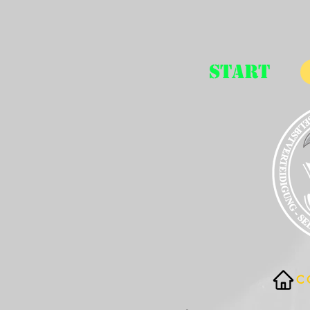
START
C