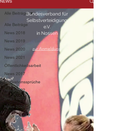
NEWS
Alle Beiträge
Bundesverband für
Selbstverteidigung
Alle Beiträge
e.V.
News 2018
in Nossen
News 2019
zur Anmeldung
News 2020
News 2021
Öffentlichkeitsarbeit
News 2017
Motivationssprüche
News 2022
News 2023
News 2024