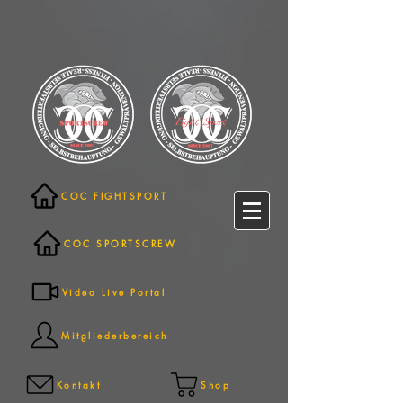
COC FIGHTSPORT
COC SPORTSCREW
Video Live Portal
Mitgliederbereich
Kontakt
Shop